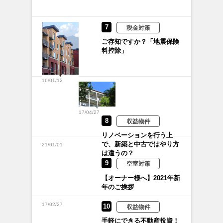
7
税金対策
ご存知ですか？「地震保険
料控除」
16/01/12
17/04/27
8
収益物件
リノベーションを行う上
で、新築と中古ではやり方
21/01/01
は違うの？
9
空室対策
【オーナー様へ】2021年新
年のご挨拶
17/02/27
10
収益物件
手軽にできる不動産投資！