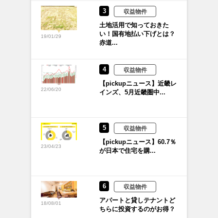
3
収益物件
土地活用で知っておきた
い！国有地払い下げとは？
19/01/29
赤道...
4
収益物件
【pickupニュース】近畿レ
22/06/20
インズ、5月近畿圏中...
5
収益物件
【pickupニュース】60.7％
23/04/23
が日本で住宅を購...
6
収益物件
アパートと貸しテナントど
18/08/01
ちらに投資するのがお得？