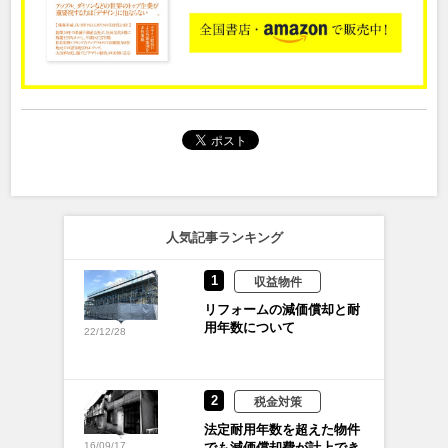
人気記事ランキング
1
収益物件
リフォームの減価償却と耐
用年数について
22/12/28
2
税金対策
法定耐用年数を超えた物件
でも減価償却費が計上でき
16/09/17