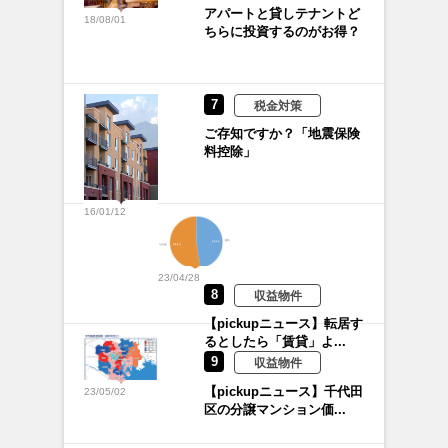
アパートと貸しテナントど
18/08/01
ちらに投資するのがお得？
7
税金対策
ご存知ですか？「地震保険
料控除」
16/01/12
23/04/28
8
収益物件
【pickupニュース】転居す
るとしたら「賃貸」よ...
9
収益物件
【pickupニュース】千代田
23/05/02
区の分譲マンション価...