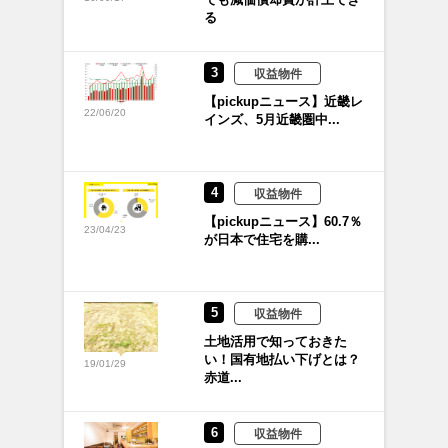
る
3
収益物件
【pickupニュース】近畿レ
22/06/20
インズ、5月近畿圏中...
4
収益物件
【pickupニュース】60.7％
23/04/23
が日本で住宅を購...
5
収益物件
土地活用で知っておきた
い！国有地払い下げとは？
19/01/29
赤道...
6
収益物件